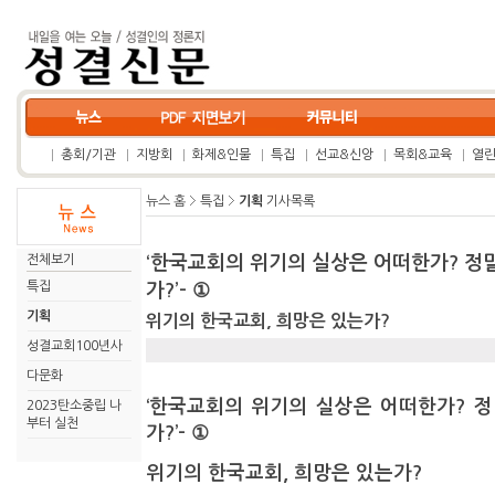
총회/기관
지방회
화제&인물
특집
선교&신앙
목회&교육
열
뉴스 홈
특집
기획
기사목록
전체보기
‘한국교회의 위기의 실상은 어떠한가? 정
특집
가?’- ①
기획
위기의 한국교회, 희망은 있는가?
성결교회100년사
다문화
‘한국교회의 위기의 실상은 어떠한가? 
2023탄소중립 나
부터 실천
가?’- ①
위기의 한국교회, 희망은 있는가?