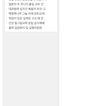
일본의 또 하나의 불길 교또 선..
대관령에 심겨진 복음의 씨앗-고..
백향목나무 그늘 아래 은퇴교역..
학원이 만든 실력은 고교 때 안 ..
인천 필그림교회 창립 감사예배
총회 임원회의 및 실행위원회