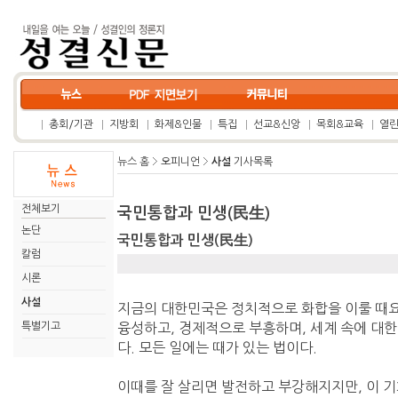
총회/기관
지방회
화제&인물
특집
선교&신앙
목회&교육
열
뉴스 홈
오피니언
사설
기사목록
전체보기
국민통합과 민생(民生)
논단
국민통합과 민생(民生)
칼럼
시론
사설
지금의 대한민국은 정치적으로 화합을 이룰 때요
특별기고
융성하고, 경제적으로 부흥하며, 세계 속에 대
다. 모든 일에는 때가 있는 법이다.
이때를 잘 살리면 발전하고 부강해지지만, 이 