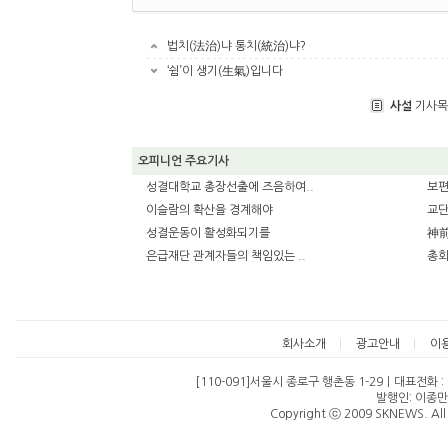
법치(法治)냐 통치(統治)냐?
‘쉼’이 생기(生氣)입니다
사설
기사목
오피니언 주요기사
성결대학교 총장선출에 즈음하여..
보편
이슬람의 확산을 경계해야
교단
성결운동이 활성화되기를
神前
은급재단 관계자들의 책임있는 ..
총회
회사소개
광고안내
이
[110-091]서울시 종로구 행촌동 1-29ㅣ대표전화 : 07
발행인: 이종만
Copyright ⓒ 2009 SKNEWS. All 