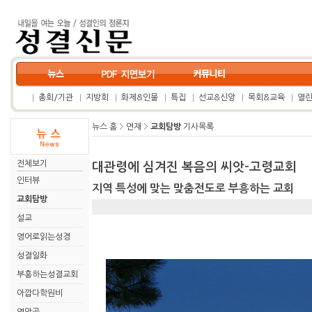
총회/기관
지방회
화제&인물
특집
선교&신앙
목회&교육
열
뉴스 홈
연재
교회탐방
기사목록
전체보기
대관령에 심겨진 복음의 씨앗-고령교회
인터뷰
지역 특성에 맞는 맞춤전도로 부흥하는 교회
교회탐방
설교
영어로읽는성경
성결일화
부흥하는성결교회
아깝다학원비