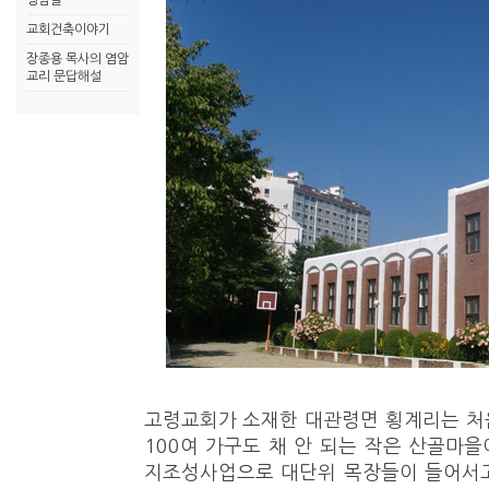
영암골
교회건축이야기
장종용 목사의 염암
교리 문답해설
고령교회가 소재한 대관령면 횡계리는 처음
100여 가구도 채 안 되는 작은 산골마을
지조성사업으로 대단위 목장들이 들어서