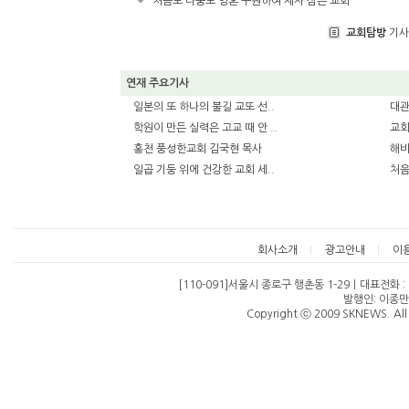
처음도 나중도 영혼 구원하여 제자 삼는 교회
교회탐방
기사
연재 주요기사
일본의 또 하나의 불길 교또 선..
대관
학원이 만든 실력은 고교 때 안 ..
교회
홍천 풍성한교회 김국현 목사
해비
일곱 기둥 위에 건강한 교회 세..
처음
회사소개
광고안내
이
[110-091]서울시 종로구 행촌동 1-29ㅣ대표전화 : 07
발행인: 이종만
Copyright ⓒ 2009 SKNEWS. All 