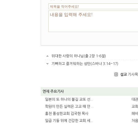
위대한 사랑의 하나님(출 2장 1-6절)
기뻐하고 즐거워하는 성탄(스바냐 3:14~17)
설교
기사목
연재 주요기사
일본의 또 하나의 불길 교또 선..
대관
학원이 만든 실력은 고교 때 안 ..
교회
홍천 풍성한교회 김국현 목사
해비
일곱 기둥 위에 건강한 교회 세..
처음