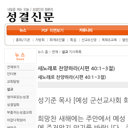
총회/기관
지방회
화제&인물
특집
선교&신앙
목회&교육
열
뉴스 홈
연재
설교
기사목록
전체보기
새노래로 찬양하라(시편 40:1~3절)
인터뷰
새노래로 찬양하라(시편 40:1~3절)
교회탐방
설교
영어로읽는성경
성기준 목사 [예성 군선교사회
성결일화
부흥하는성결교회
희망찬 새해에는 주안에서 예성 
아깝다학원비
에 주저앉지 않기를 바랍니다. 